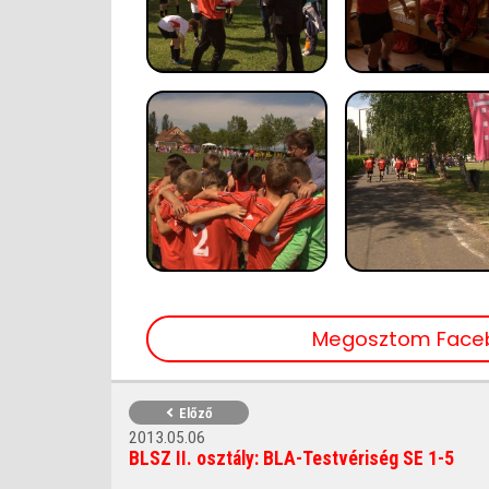
Megosztom Face
Előző
2013.05.06
BLSZ II. osztály: BLA-Testvériség SE 1-5