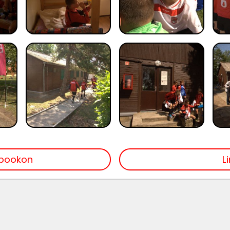
bookon
L