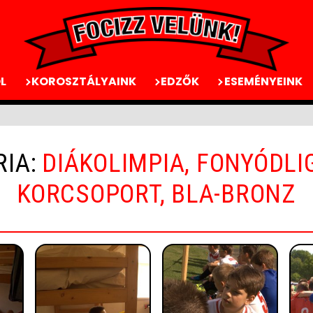
L
KOROSZTÁLYAINK
EDZŐK
ESEMÉNYEINK
IA:
DIÁKOLIMPIA, FONYÓDLIGE
KORCSOPORT, BLA-BRONZ