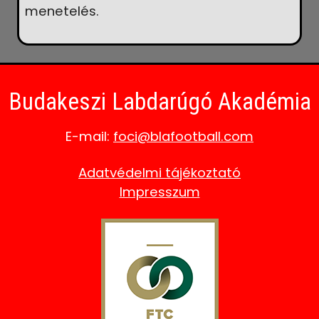
menetelés.
Budakeszi Labdarúgó Akadémia
E-mail:
foci@blafootball.com
Adatvédelmi tájékoztató
Impresszum