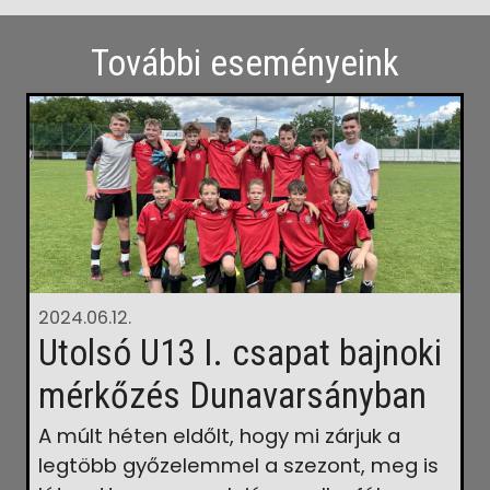
További eseményeink
2024.06.12.
Utolsó U13 I. csapat bajnoki
mérkőzés Dunavarsányban
A múlt héten eldőlt, hogy mi zárjuk a
legtöbb győzelemmel a szezont, meg is