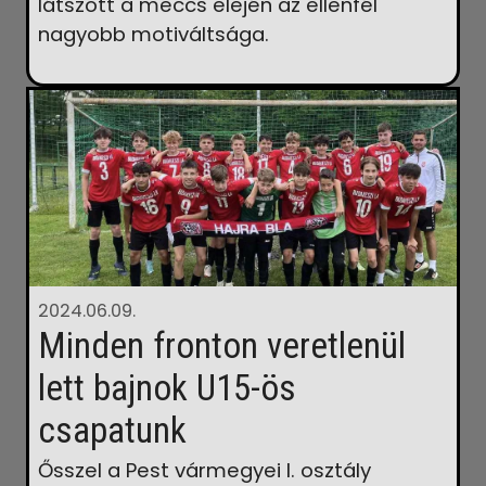
látszott a meccs elején az ellenfél
nagyobb motiváltsága.
2024.06.09.
Minden fronton veretlenül
lett bajnok U15-ös
csapatunk
Ősszel a Pest vármegyei I. osztály