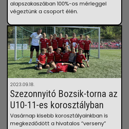
alapszakaszában 100%-os mérleggel
végeztünk a csoport élén.
2023.09.18.
Szezonnyitó Bozsik-torna az
U10-11-es korosztályban
Vasárnap kisebb korosztályainkban is
megkezdődött a hivatalos “verseny”