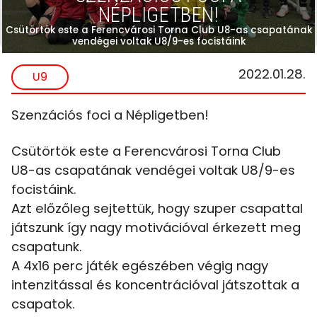
NÉPLIGETBEN!
Csütörtök este a Ferencvárosi Torna Club U8-as csapatának
vendégei voltak U8/9-es focistáink
2022.01.28.
U9
Szenzációs foci a Népligetben!
Csütörtök este a Ferencvárosi Torna Club
U8-as csapatának vendégei voltak U8/9-es
focistáink.
Azt előzőleg sejtettük, hogy szuper csapattal
játszunk így nagy motivációval érkezett meg
csapatunk.
A 4x16 perc játék egészében végig nagy
intenzitással és koncentrációval játszottak a
csapatok.