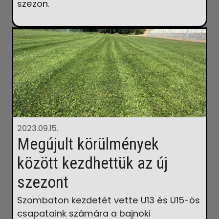
szezon.
2023.09.15.
Megújult körülmények
között kezdhettük az új
szezont
Szombaton kezdetét vette U13 és U15-ös
csapataink számára a bajnoki